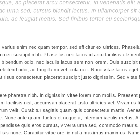
que, ac placerat arcu consectetur. In venenatis elit 
t ac urna sed, cursus blandit lectus. In ullamcorper sit
gula, ac feugiat metus. Sed finibus tortor eu scelerisq
am varius enim nec quam tempor, sed efficitur ex ultrices. Phasell
 nec suscipit nibh. Phasellus nec lacus id arcu facilisis elemen
ex bibendum odio, nec iaculis lacus sem non lorem. Duis suscipit
leifend odio, ac fringilla mi vehicula nec. Nunc vitae lacus eget 
isus consectetur, placerat suscipit justo dignissim. Sed vitae fr
re pharetra nibh. In dignissim vitae lorem non mollis. Praesent 
m facilisis nisl, accumsan placerat justo ultricies vel. Vivamus f
trum velit. Curabitur sagittis quam quis consectetur mattis. Aenea
ue. Nunc ante quam, luctus et neque a, interdum iaculis metus. A
Suspendisse quis eros cursus, viverra urna sed, commodo mauris.
ilisis nunc. Curabitur vitae orci id nulla maximus maximus. Nunc