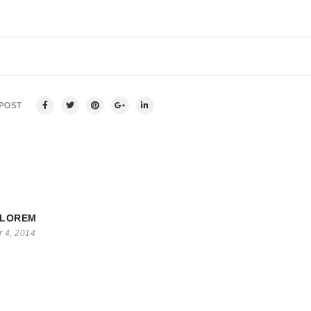
 POST
 LOREM
 4, 2014