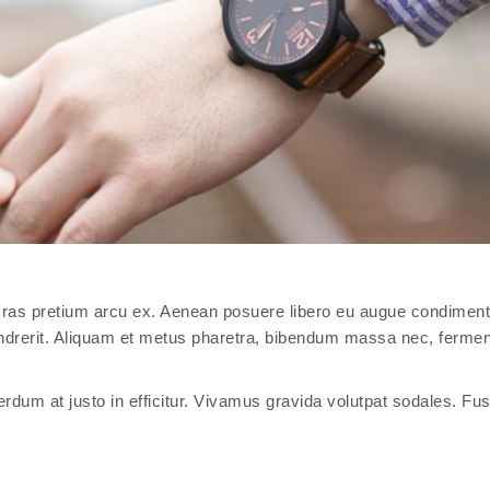
. Cras pretium arcu ex. Aenean posuere libero eu augue condime
endrerit. Aliquam et metus pharetra, bibendum massa nec, ferme
terdum at justo in efficitur. Vivamus gravida volutpat sodales. Fu