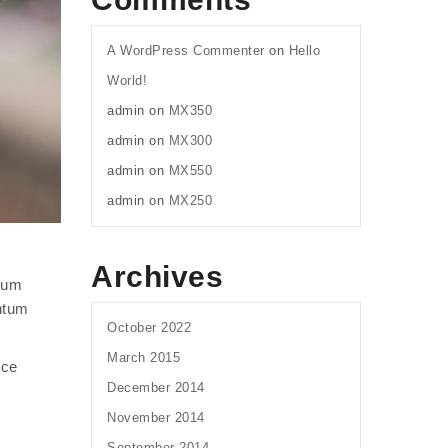
A WordPress Commenter
on
Hello
World!
admin
on
MX350
admin
on
MX300
admin
on
MX550
admin
on
MX250
Archives
ntum
ntum
October 2022
March 2015
sce
December 2014
November 2014
September 2014