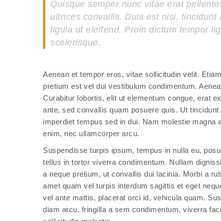
Quisque semper nunc vitae erat pellentes
ultrices convallis. Duis est nisi, tincidun
ligula ut eleifend. Proin dictum tempor li
scelerisque.
Aenean et tempor eros, vitae sollicitudin velit. Eti
pretium est vel dui vestibulum condimentum. Aenean
Curabitur lobortis, elit ut elementum congue, erat 
ante, sed convallis quam posuere quis. Ut tincidunt e
imperdiet tempus sed in dui. Nam molestie magna at r
enim, nec ullamcorper arcu.
Suspendisse turpis ipsum, tempus in nulla eu, posue
tellus in tortor viverra condimentum. Nullam dignissi
a neque pretium, ut convallis dui lacinia. Morbi a ru
amet quam vel turpis interdum sagittis et eget neq
vel ante mattis, placerat orci id, vehicula quam. 
diam arcu, fringilla a sem condimentum, viverra fac