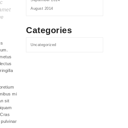
ac
August 2014
 amet
ue
Categories
us
Uncategorized
tum.
 metus
lectus
ingilla
pretium
inibus mi
n sit
liquam
 Cras
 pulvinar